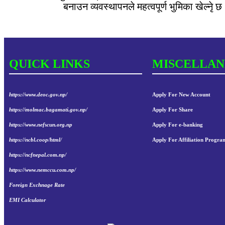
बनाउन व्यवस्थापनले महत्वपूर्ण भुमिका खेल्नेृ छ
QUICK LINKS
MISCELLAN
https://www.deoc.gov.np/
Apply For New Account
https://molmac.bagamati.gov.np/
Apply For Share
https://www.nefscun.org.np
Apply For e-banking
https://ncbl.coop/html/
Apply For Affiliation Progra
https://ncfnepal.com.np/
https://www.nemccu.com.np/
Foreign Exchnage Rate
EMI Calculator