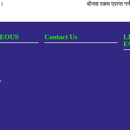
 ।
वोनस रकम प्राप्त गर
EOUS
Contact Us
L
F
m