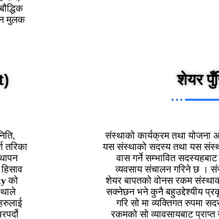
बौद्धिक
दन मुलक
t)
शेयर पुँ
निति,
संस्थाको कार्यक्रम तथा योजना अ
शि तरिका
यस संस्थाको सदस्य तथा यस संस्थाक
्थापन
वास गर्ने सम्भावित सदस्यहब
 हिसाव
व्यवसाय संचालन गरिने छ । सं
ty
को
शेयर बापतको वोनस रकम संस्थाको 
्थाले
सक्नेछन भने कुनै बहुउद्देश्यीय प
हरुलाई
गरि सो मा व्यक्तिगत रुपमा सद
रपर्दो
रकमको सो व्यावसायबाट प्राप्